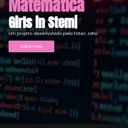
Matemática
G
i
r
l
s
i
n
S
t
e
m
|
Um projeto desenvolvido pela Fatec Jahu
Saiba mais