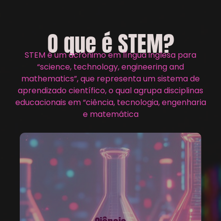
O que é STEM?
STEM é um acrónimo em língua inglesa para
“science, technology, engineering and
mathematics”, que representa um sistema de
aprendizado científico, o qual agrupa disciplinas
educacionais em “ciência, tecnologia, engenharia
e matemática